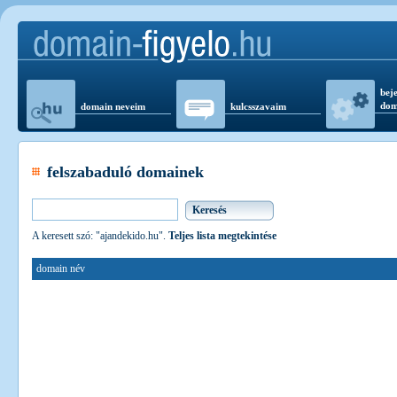
beje
dom
domain neveim
kulcsszavaim
felszabaduló domainek
A keresett szó: "ajandekido.hu".
Teljes lista megtekintése
domain név