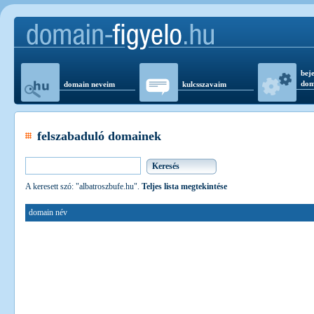
beje
dom
domain neveim
kulcsszavaim
felszabaduló domainek
A keresett szó: "albatroszbufe.hu".
Teljes lista megtekintése
domain név