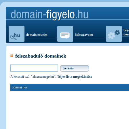
beje
dom
domain neveim
kulcsszavaim
felszabaduló domainek
A keresett szó: "alexcsemege.hu".
Teljes lista megtekintése
domain név