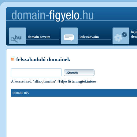
beje
dom
domain neveim
kulcsszavaim
felszabaduló domainek
A keresett szó: "alfaoptimal.hu".
Teljes lista megtekintése
domain név