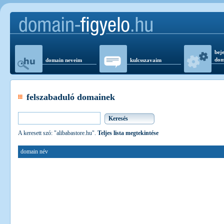
beje
dom
domain neveim
kulcsszavaim
felszabaduló domainek
A keresett szó: "alibabastore.hu".
Teljes lista megtekintése
domain név