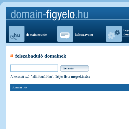
beje
dom
domain neveim
kulcsszavaim
felszabaduló domainek
A keresett szó: "allinfour19.hu".
Teljes lista megtekintése
domain név