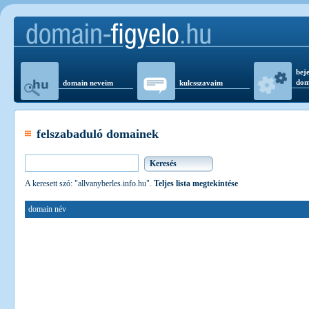
beje
dom
domain neveim
kulcsszavaim
felszabaduló domainek
A keresett szó: "allvanyberles.info.hu".
Teljes lista megtekintése
domain név