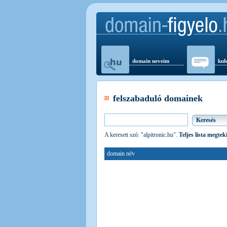
domain neveim
kul
felszabaduló domainek
A keresett szó: "alpitronic.hu".
Teljes lista megtek
domain név