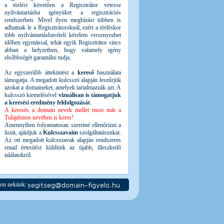
a törlést követően a Regisztrátor vetesse
nyilvántartásba igényüket a regisztrációs
rendszerben. Mivel ilyen megbízást többen is
adhatnak le a Regisztrátoroknál, ezért a törléskor
több nyilvántartásbavételi kérelem versenyezhet
időben egymással, tehát egyik Regisztrátor sincs
abban a helyzetben, hogy valamely igény
elsőbbségét garantálni tudja.
Az egyszerűbb áttekintést a
kereső
használata
támogatja. A megadott kulcsszó alapján leszűrjük
azokat a domaineket, amelyek tartalmazzák azt. A
kulcsszó kiemelésével
vizuálisan is támogatjuk
a keresési eredmény feldolgozását
.
A keresés a domain nevek mellet most már a
Tulajdonos nevében is keres!
Amennyiben folyamatosan szeretné ellenőrizni a
listát, ajánljuk a
Kulcsszavaim
szolgáltatásunkat.
Az ott megadott kulcsszavak alapján rendszeres
email értesítést küldünk az újabb, illeszkedő
találatokról.
jon nekünk: