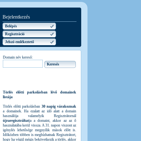
Bejelentkezés
Belépés
Regisztráció
Jelszó emlékeztető
Domain név kereső:
Törlés előtti parkolásban lévő domainek
listája
Törlés előtti parkolásban
30 napig várakoznak
a domainek. Ha ezalatt az idő alatt a domain
használója valamelyik Regisztrátornál
újraregisztráltat
ja a domaint, akkor az az ő
használatába kerül vissza. A 31. napon viszont az
igénylés lehetősége megnyílik mások előtt is.
Időközben többen is megbízhatnak Regisztrátort,
hogy ha végül mégis bekövetkezik a törlés, akkor