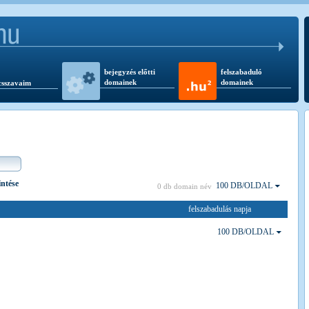
bejegyzés előtti
felszabaduló
domainek
domainek
csszavaim
intése
100 DB/OLDAL
0 db domain név
felszabadulás napja
100 DB/OLDAL