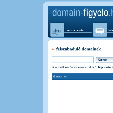
domain neveim
kul
felszabaduló domainek
A keresett szó: "amnesiawestend.hu".
Teljes lista
domain név