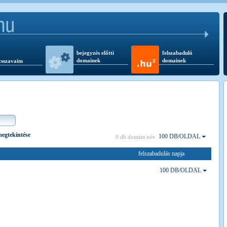
bejegyzés előtti
felszabaduló
domainek
domainek
csszavaim
 megtekintése
100 DB/OLDAL
0 db domain név
felszabadulás napja
100 DB/OLDAL