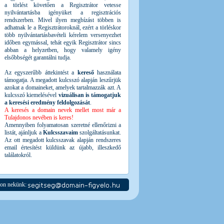
a törlést követően a Regisztrátor vetesse
nyilvántartásba igényüket a regisztrációs
rendszerben. Mivel ilyen megbízást többen is
adhatnak le a Regisztrátoroknál, ezért a törléskor
több nyilvántartásbavételi kérelem versenyezhet
időben egymással, tehát egyik Regisztrátor sincs
abban a helyzetben, hogy valamely igény
elsőbbségét garantálni tudja.
Az egyszerűbb áttekintést a
kereső
használata
támogatja. A megadott kulcsszó alapján leszűrjük
azokat a domaineket, amelyek tartalmazzák azt. A
kulcsszó kiemelésével
vizuálisan is támogatjuk
a keresési eredmény feldolgozását
.
A keresés a domain nevek mellet most már a
Tulajdonos nevében is keres!
Amennyiben folyamatosan szeretné ellenőrizni a
listát, ajánljuk a
Kulcsszavaim
szolgáltatásunkat.
Az ott megadott kulcsszavak alapján rendszeres
email értesítést küldünk az újabb, illeszkedő
találatokról.
jon nekünk: