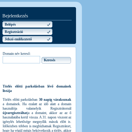
Bejelentkezés
Belépés
Regisztráció
Jelszó emlékeztető
Domain név kereső:
Törlés előtti parkolásban lévő domainek
listája
Törlés előtti parkolásban
30 napig várakoznak
a domainek. Ha ezalatt az idő alatt a domain
használója valamelyik Regisztrátornál
újraregisztráltat
ja a domaint, akkor az az ő
használatába kerül vissza. A 31. napon viszont az
igénylés lehetősége megnyílik mások előtt is.
Időközben többen is megbízhatnak Regisztrátort,
hogy ha végül mégis bekövetkezik a törlés, akkor