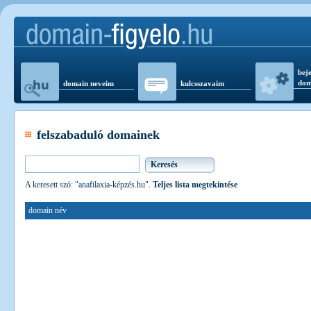
beje
dom
domain neveim
kulcsszavaim
felszabaduló domainek
A keresett szó: "anafilaxia-képzés.hu".
Teljes lista megtekintése
domain név