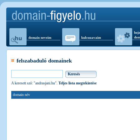
beje
dom
domain neveim
kulcsszavaim
felszabaduló domainek
A keresett szó: "andrasjani.hu".
Teljes lista megtekintése
domain név