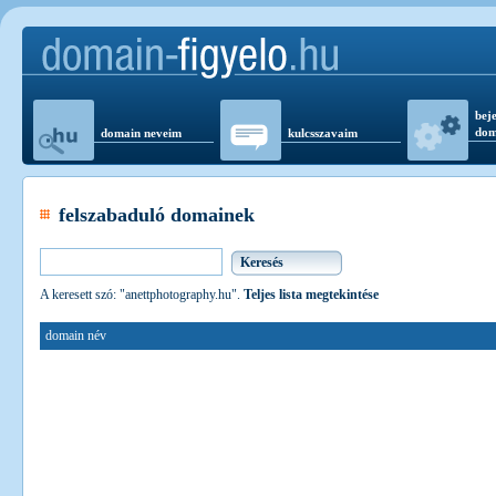
beje
dom
domain neveim
kulcsszavaim
felszabaduló domainek
A keresett szó: "anettphotography.hu".
Teljes lista megtekintése
domain név