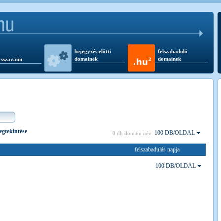
bejegyzés előtti
felszabaduló
domainek
domainek
csszavaim
megtekintése
100 DB/OLDAL
0 db domain név
felszabadulás napja
100 DB/OLDAL