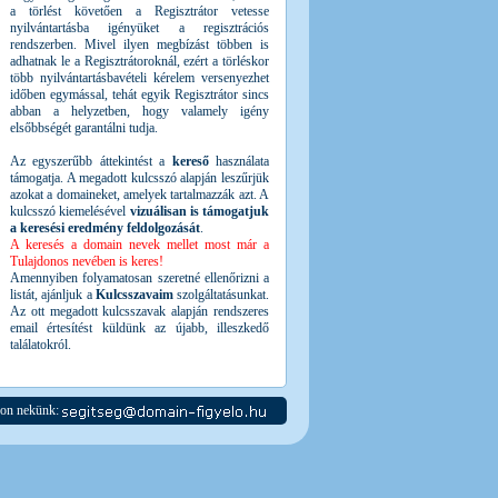
a törlést követően a Regisztrátor vetesse
nyilvántartásba igényüket a regisztrációs
rendszerben. Mivel ilyen megbízást többen is
adhatnak le a Regisztrátoroknál, ezért a törléskor
több nyilvántartásbavételi kérelem versenyezhet
időben egymással, tehát egyik Regisztrátor sincs
abban a helyzetben, hogy valamely igény
elsőbbségét garantálni tudja.
Az egyszerűbb áttekintést a
kereső
használata
támogatja. A megadott kulcsszó alapján leszűrjük
azokat a domaineket, amelyek tartalmazzák azt. A
kulcsszó kiemelésével
vizuálisan is támogatjuk
a keresési eredmény feldolgozását
.
A keresés a domain nevek mellet most már a
Tulajdonos nevében is keres!
Amennyiben folyamatosan szeretné ellenőrizni a
listát, ajánljuk a
Kulcsszavaim
szolgáltatásunkat.
Az ott megadott kulcsszavak alapján rendszeres
email értesítést küldünk az újabb, illeszkedő
találatokról.
jon nekünk: