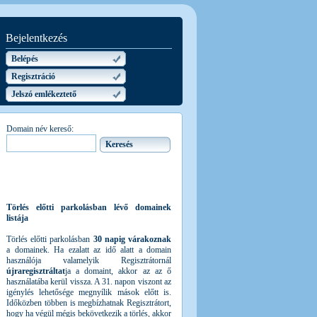
Bejelentkezés
Belépés
Regisztráció
Jelszó emlékeztető
Domain név kereső:
Törlés előtti parkolásban lévő domainek
listája
Törlés előtti parkolásban
30 napig várakoznak
a domainek. Ha ezalatt az idő alatt a domain
használója valamelyik Regisztrátornál
újraregisztráltat
ja a domaint, akkor az az ő
használatába kerül vissza. A 31. napon viszont az
igénylés lehetősége megnyílik mások előtt is.
Időközben többen is megbízhatnak Regisztrátort,
hogy ha végül mégis bekövetkezik a törlés, akkor