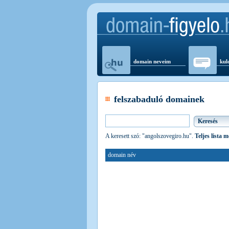
domain neveim
kul
felszabaduló domainek
A keresett szó: "angolszovegiro.hu".
Teljes lista 
domain név