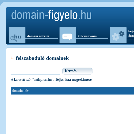
beje
dom
domain neveim
kulcsszavaim
felszabaduló domainek
A keresett szó: "antiquitas.hu".
Teljes lista megtekintése
domain név