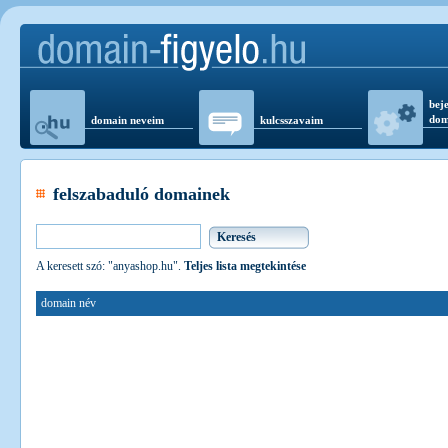
beje
dom
domain neveim
kulcsszavaim
felszabaduló domainek
A keresett szó: "anyashop.hu".
Teljes lista megtekintése
domain név