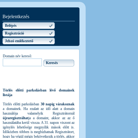
Bejelentkezés
Belépés
Regisztráció
Jelszó emlékeztető
Domain név kereső:
Törlés előtti parkolásban lévő domainek
listája
Törlés előtti parkolásban
30 napig várakoznak
a domainek. Ha ezalatt az idő alatt a domain
használója valamelyik Regisztrátornál
újraregisztráltat
ja a domaint, akkor az az ő
használatába kerül vissza. A 31. napon viszont az
igénylés lehetősége megnyílik mások előtt is.
Időközben többen is megbízhatnak Regisztrátort,
hogy ha végül mégis bekövetkezik a törlés, akkor