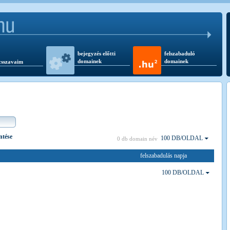
bejegyzés előtti
felszabaduló
domainek
domainek
csszavaim
ntése
100 DB/OLDAL
0 db domain név
felszabadulás napja
100 DB/OLDAL