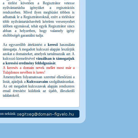
a törlést követően a Regisztrátor vetesse
nyilvántartásba igényüket a regisztrációs
rendszerben. Mivel ilyen megbízást többen is
adhatnak le a Regisztrátoroknál, ezért a törléskor
több nyilvántartásbavételi kérelem versenyezhet
időben egymással, tehát egyik Regisztrátor sincs
abban a helyzetben, hogy valamely igény
elsőbbségét garantálni tudja.
Az egyszerűbb áttekintést a
kereső
használata
támogatja. A megadott kulcsszó alapján leszűrjük
azokat a domaineket, amelyek tartalmazzák azt. A
kulcsszó kiemelésével
vizuálisan is támogatjuk
a keresési eredmény feldolgozását
.
A keresés a domain nevek mellet most már a
Tulajdonos nevében is keres!
Amennyiben folyamatosan szeretné ellenőrizni a
listát, ajánljuk a
Kulcsszavaim
szolgáltatásunkat.
Az ott megadott kulcsszavak alapján rendszeres
email értesítést küldünk az újabb, illeszkedő
találatokról.
jon nekünk: