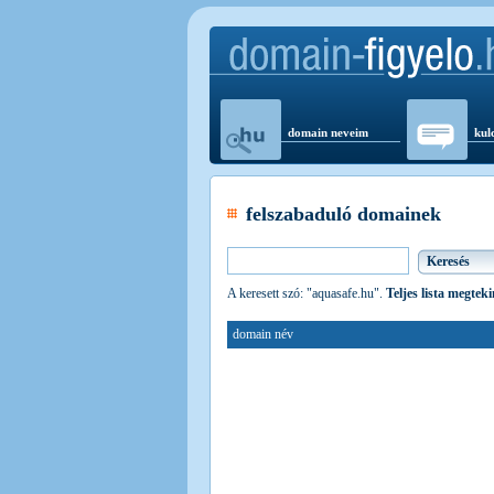
domain neveim
kul
felszabaduló domainek
A keresett szó: "aquasafe.hu".
Teljes lista megteki
domain név