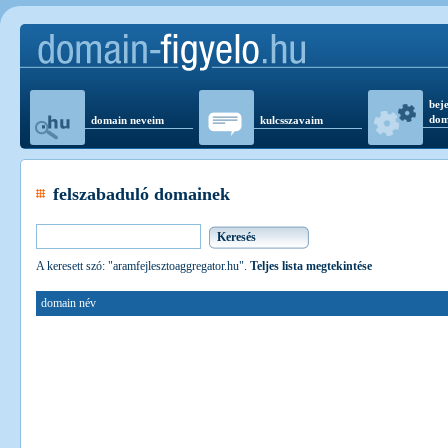
beje
dom
domain neveim
kulcsszavaim
felszabaduló domainek
A keresett szó: "aramfejlesztoaggregator.hu".
Teljes lista megtekintése
domain név