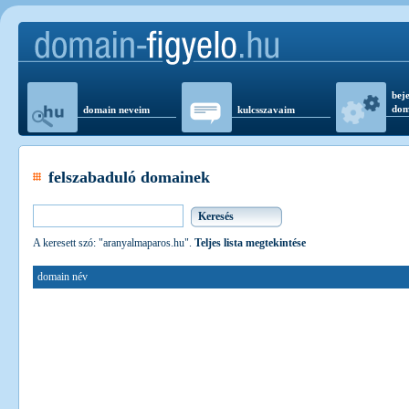
beje
dom
domain neveim
kulcsszavaim
felszabaduló domainek
A keresett szó: "aranyalmaparos.hu".
Teljes lista megtekintése
domain név