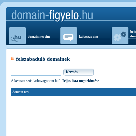
beje
dom
domain neveim
kulcsszavaim
felszabaduló domainek
A keresett szó: "arbovagopont.hu".
Teljes lista megtekintése
domain név