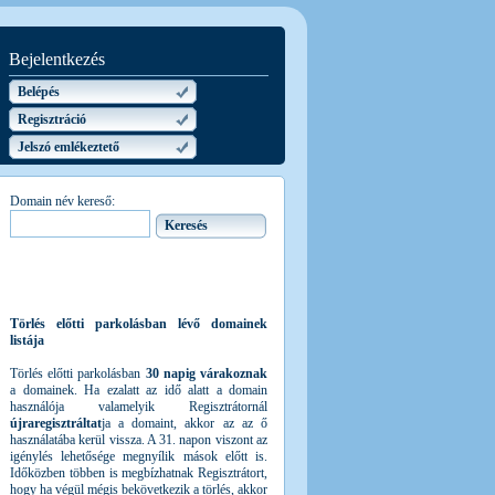
Bejelentkezés
Belépés
Regisztráció
Jelszó emlékeztető
Domain név kereső:
Törlés előtti parkolásban lévő domainek
listája
Törlés előtti parkolásban
30 napig várakoznak
a domainek. Ha ezalatt az idő alatt a domain
használója valamelyik Regisztrátornál
újraregisztráltat
ja a domaint, akkor az az ő
használatába kerül vissza. A 31. napon viszont az
igénylés lehetősége megnyílik mások előtt is.
Időközben többen is megbízhatnak Regisztrátort,
hogy ha végül mégis bekövetkezik a törlés, akkor