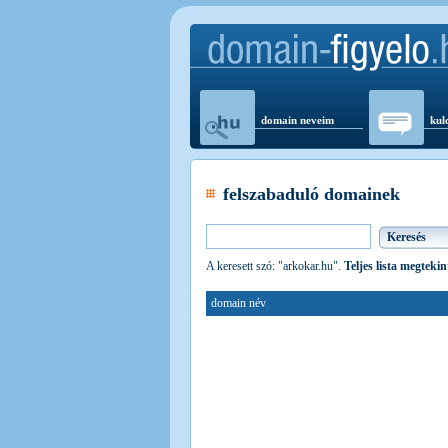
domain neveim
kul
felszabaduló domainek
A keresett szó: "arkokar.hu".
Teljes lista megtekin
domain név