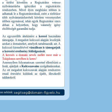
a törlést követően a Regisztrátor vetesse
nyilvántartásba igényüket a regisztrációs
rendszerben. Mivel ilyen megbízást többen is
adhatnak le a Regisztrátoroknál, ezért a törléskor
több nyilvántartásbavételi kérelem versenyezhet
időben egymással, tehát egyik Regisztrátor sincs
abban a helyzetben, hogy valamely igény
elsőbbségét garantálni tudja.
Az egyszerűbb áttekintést a
kereső
használata
támogatja. A megadott kulcsszó alapján leszűrjük
azokat a domaineket, amelyek tartalmazzák azt. A
kulcsszó kiemelésével
vizuálisan is támogatjuk
a keresési eredmény feldolgozását
.
A keresés a domain nevek mellet most már a
Tulajdonos nevében is keres!
Amennyiben folyamatosan szeretné ellenőrizni a
listát, ajánljuk a
Kulcsszavaim
szolgáltatásunkat.
Az ott megadott kulcsszavak alapján rendszeres
email értesítést küldünk az újabb, illeszkedő
találatokról.
jon nekünk: