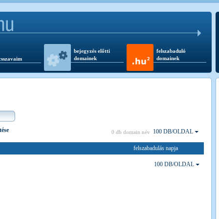
bejegyzés előtti
felszabaduló
domainek
domainek
csszavaim
tése
100 DB/OLDAL
0 db domain név
felszabadulás napja
100 DB/OLDAL