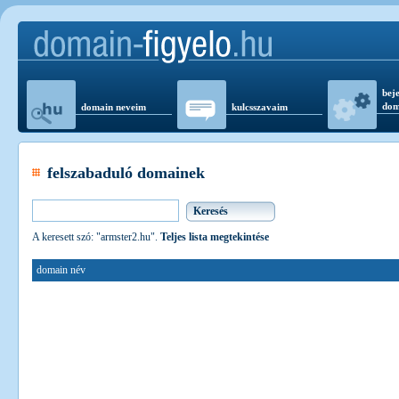
beje
dom
domain neveim
kulcsszavaim
felszabaduló domainek
A keresett szó: "armster2.hu".
Teljes lista megtekintése
domain név