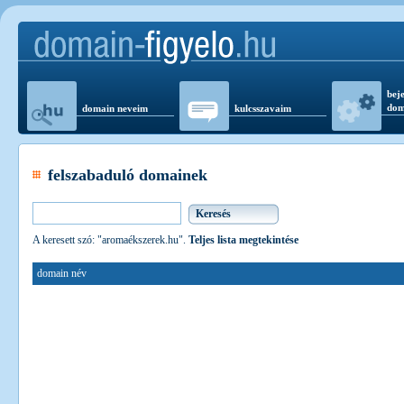
beje
dom
domain neveim
kulcsszavaim
felszabaduló domainek
A keresett szó: "aromaékszerek.hu".
Teljes lista megtekintése
domain név