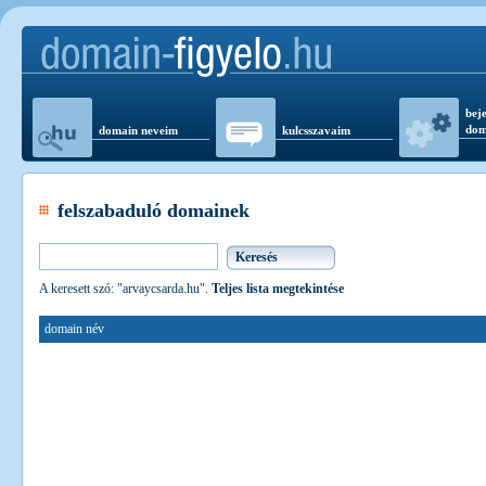
beje
dom
domain neveim
kulcsszavaim
felszabaduló domainek
A keresett szó: "arvaycsarda.hu".
Teljes lista megtekintése
domain név