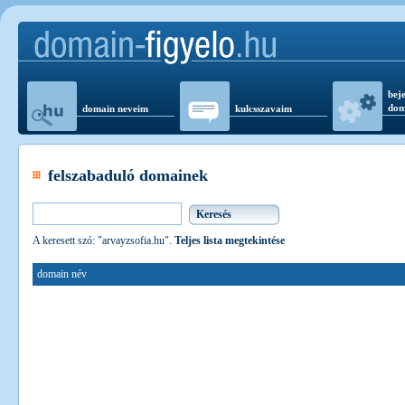
beje
dom
domain neveim
kulcsszavaim
felszabaduló domainek
A keresett szó: "arvayzsofia.hu".
Teljes lista megtekintése
domain név