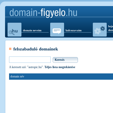
beje
dom
domain neveim
kulcsszavaim
felszabaduló domainek
A keresett szó: "astropic.hu".
Teljes lista megtekintése
domain név