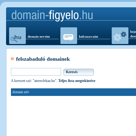
beje
dom
domain neveim
kulcsszavaim
felszabaduló domainek
A keresett szó: "ateeesfekaa.hu".
Teljes lista megtekintése
domain név