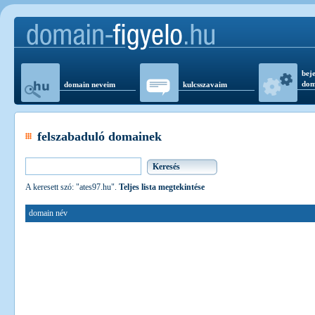
beje
dom
domain neveim
kulcsszavaim
felszabaduló domainek
A keresett szó: "ates97.hu".
Teljes lista megtekintése
domain név