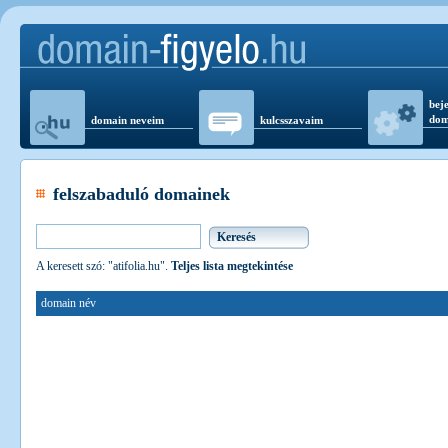
beje
dom
domain neveim
kulcsszavaim
felszabaduló domainek
A keresett szó: "atifolia.hu".
Teljes lista megtekintése
domain név