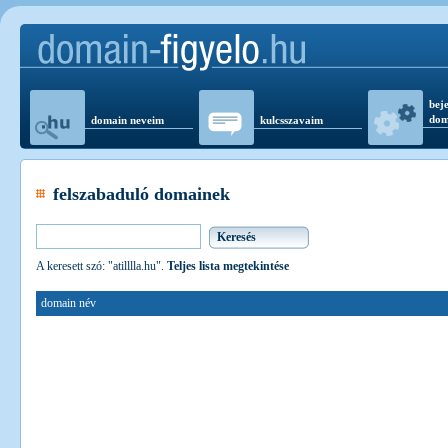
beje
dom
domain neveim
kulcsszavaim
felszabaduló domainek
A keresett szó: "atilllla.hu".
Teljes lista megtekintése
domain név