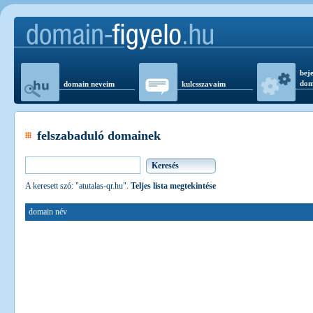
beje
dom
domain neveim
kulcsszavaim
felszabaduló domainek
A keresett szó: "atutalas-qr.hu".
Teljes lista megtekintése
domain név