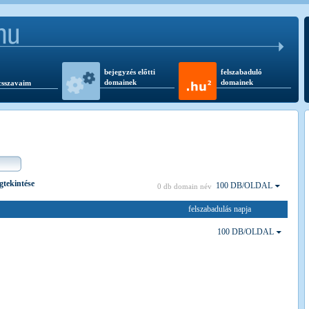
bejegyzés előtti
felszabaduló
domainek
domainek
csszavaim
egtekintése
100 DB/OLDAL
0 db domain név
felszabadulás napja
100 DB/OLDAL