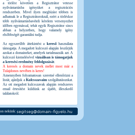
a törlést követően a Regisztrátor vetesse
nyilvántartásba igényüket a regisztrációs
rendszerben. Mivel ilyen megbízást többen is
adhatnak le a Regisztrátoroknál, ezért a törléskor
több nyilvántartásbavételi kérelem versenyezhet
időben egymással, tehát egyik Regisztrátor sincs
abban a helyzetben, hogy valamely igény
elsőbbségét garantálni tudja.
Az egyszerűbb áttekintést a
kereső
használata
támogatja. A megadott kulcsszó alapján leszűrjük
azokat a domaineket, amelyek tartalmazzák azt. A
kulcsszó kiemelésével
vizuálisan is támogatjuk
a keresési eredmény feldolgozását
.
A keresés a domain nevek mellet most már a
Tulajdonos nevében is keres!
Amennyiben folyamatosan szeretné ellenőrizni a
listát, ajánljuk a
Kulcsszavaim
szolgáltatásunkat.
Az ott megadott kulcsszavak alapján rendszeres
email értesítést küldünk az újabb, illeszkedő
találatokról.
jon nekünk: