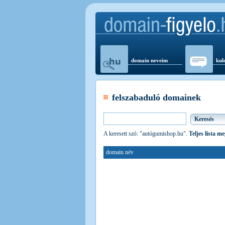
domain neveim
kul
felszabaduló domainek
A keresett szó: "autógumishop.hu".
Teljes lista m
domain név