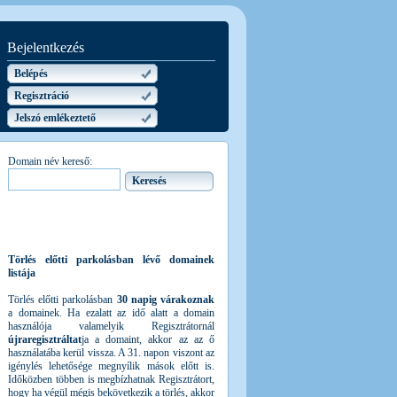
Bejelentkezés
Belépés
Regisztráció
Jelszó emlékeztető
Domain név kereső:
Törlés előtti parkolásban lévő domainek
listája
Törlés előtti parkolásban
30 napig várakoznak
a domainek. Ha ezalatt az idő alatt a domain
használója valamelyik Regisztrátornál
újraregisztráltat
ja a domaint, akkor az az ő
használatába kerül vissza. A 31. napon viszont az
igénylés lehetősége megnyílik mások előtt is.
Időközben többen is megbízhatnak Regisztrátort,
hogy ha végül mégis bekövetkezik a törlés, akkor