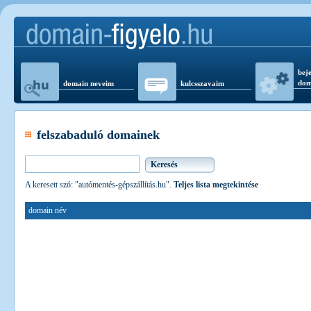
beje
dom
domain neveim
kulcsszavaim
felszabaduló domainek
A keresett szó: "autómentés-gépszállítás.hu".
Teljes lista megtekintése
domain név