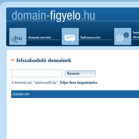
beje
dom
domain neveim
kulcsszavaim
felszabaduló domainek
A keresett szó: "autóreszelő.hu".
Teljes lista megtekintése
domain név