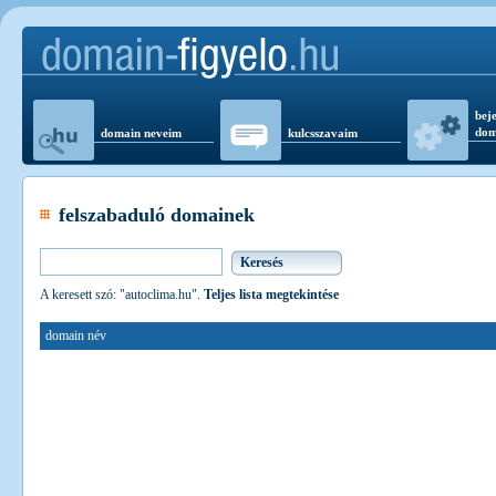
beje
dom
domain neveim
kulcsszavaim
felszabaduló domainek
A keresett szó: "autoclima.hu".
Teljes lista megtekintése
domain név