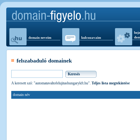
beje
dom
domain neveim
kulcsszavaim
felszabaduló domainek
A keresett szó: "automatavaltofelujitashungarykft.hu".
Teljes lista megtekintése
domain név