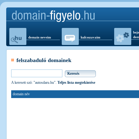
beje
dom
domain neveim
kulcsszavaim
felszabaduló domainek
A keresett szó: "autosdaru.hu".
Teljes lista megtekintése
domain név