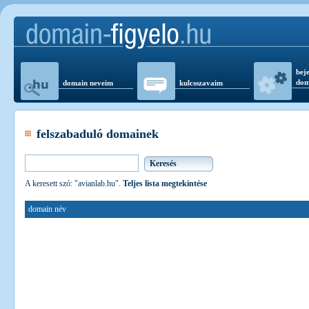
beje
dom
domain neveim
kulcsszavaim
felszabaduló domainek
A keresett szó: "avianlab.hu".
Teljes lista megtekintése
domain név