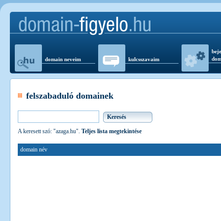
beje
dom
domain neveim
kulcsszavaim
felszabaduló domainek
A keresett szó: "azaga.hu".
Teljes lista megtekintése
domain név