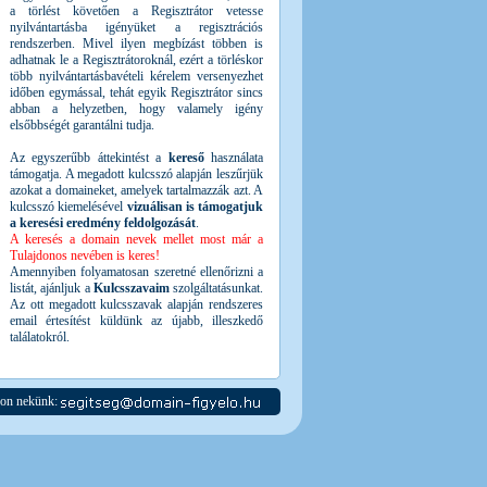
a törlést követően a Regisztrátor vetesse
nyilvántartásba igényüket a regisztrációs
rendszerben. Mivel ilyen megbízást többen is
adhatnak le a Regisztrátoroknál, ezért a törléskor
több nyilvántartásbavételi kérelem versenyezhet
időben egymással, tehát egyik Regisztrátor sincs
abban a helyzetben, hogy valamely igény
elsőbbségét garantálni tudja.
Az egyszerűbb áttekintést a
kereső
használata
támogatja. A megadott kulcsszó alapján leszűrjük
azokat a domaineket, amelyek tartalmazzák azt. A
kulcsszó kiemelésével
vizuálisan is támogatjuk
a keresési eredmény feldolgozását
.
A keresés a domain nevek mellet most már a
Tulajdonos nevében is keres!
Amennyiben folyamatosan szeretné ellenőrizni a
listát, ajánljuk a
Kulcsszavaim
szolgáltatásunkat.
Az ott megadott kulcsszavak alapján rendszeres
email értesítést küldünk az újabb, illeszkedő
találatokról.
jon nekünk: