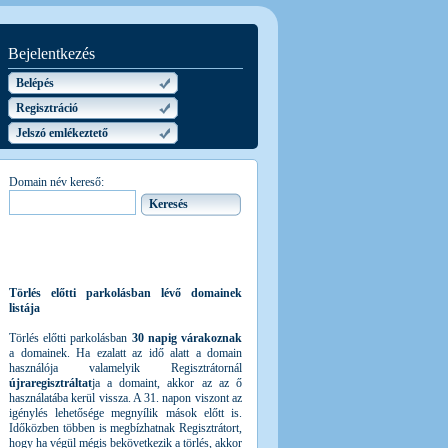
Bejelentkezés
Belépés
Regisztráció
Jelszó emlékeztető
Domain név kereső:
Törlés előtti parkolásban lévő domainek
listája
Törlés előtti parkolásban
30 napig várakoznak
a domainek. Ha ezalatt az idő alatt a domain
használója valamelyik Regisztrátornál
újraregisztráltat
ja a domaint, akkor az az ő
használatába kerül vissza. A 31. napon viszont az
igénylés lehetősége megnyílik mások előtt is.
Időközben többen is megbízhatnak Regisztrátort,
hogy ha végül mégis bekövetkezik a törlés, akkor