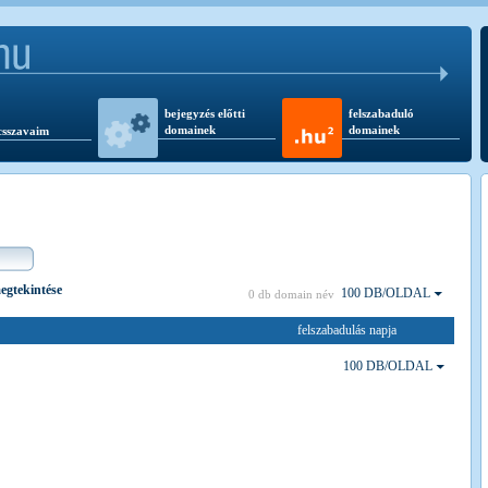
bejegyzés előtti
felszabaduló
domainek
domainek
csszavaim
megtekintése
100 DB/OLDAL
0 db domain név
felszabadulás napja
100 DB/OLDAL