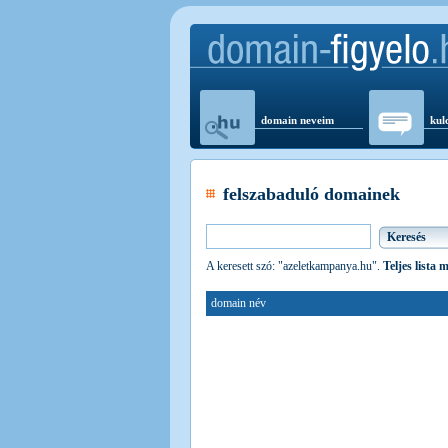
domain neveim
kul
felszabaduló domainek
A keresett szó: "azeletkampanya.hu".
Teljes lista 
domain név