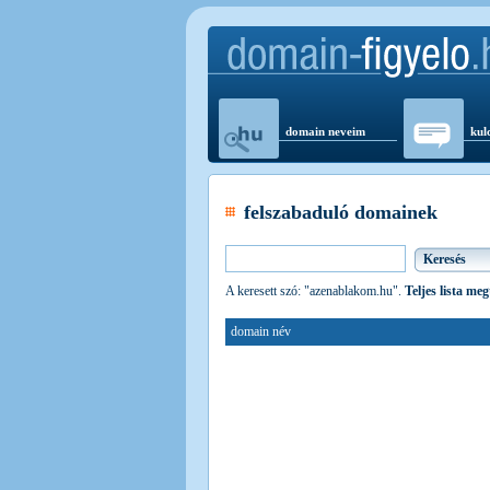
domain neveim
kul
felszabaduló domainek
A keresett szó: "azenablakom.hu".
Teljes lista me
domain név