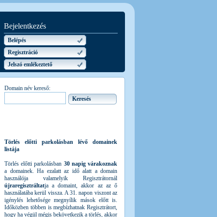
Bejelentkezés
Belépés
Regisztráció
Jelszó emlékeztető
Domain név kereső:
Törlés előtti parkolásban lévő domainek
listája
Törlés előtti parkolásban
30 napig várakoznak
a domainek. Ha ezalatt az idő alatt a domain
használója valamelyik Regisztrátornál
újraregisztráltat
ja a domaint, akkor az az ő
használatába kerül vissza. A 31. napon viszont az
igénylés lehetősége megnyílik mások előtt is.
Időközben többen is megbízhatnak Regisztrátort,
hogy ha végül mégis bekövetkezik a törlés, akkor