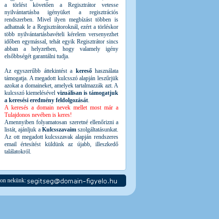
a törlést követően a Regisztrátor vetesse
nyilvántartásba igényüket a regisztrációs
rendszerben. Mivel ilyen megbízást többen is
adhatnak le a Regisztrátoroknál, ezért a törléskor
több nyilvántartásbavételi kérelem versenyezhet
időben egymással, tehát egyik Regisztrátor sincs
abban a helyzetben, hogy valamely igény
elsőbbségét garantálni tudja.
Az egyszerűbb áttekintést a
kereső
használata
támogatja. A megadott kulcsszó alapján leszűrjük
azokat a domaineket, amelyek tartalmazzák azt. A
kulcsszó kiemelésével
vizuálisan is támogatjuk
a keresési eredmény feldolgozását
.
A keresés a domain nevek mellet most már a
Tulajdonos nevében is keres!
Amennyiben folyamatosan szeretné ellenőrizni a
listát, ajánljuk a
Kulcsszavaim
szolgáltatásunkat.
Az ott megadott kulcsszavak alapján rendszeres
email értesítést küldünk az újabb, illeszkedő
találatokról.
jon nekünk: