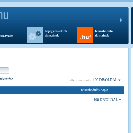
bejegyzés előtti
felszabaduló
domainek
domainek
csszavaim
gtekintése
100 DB/OLDAL
0 db domain név
felszabadulás napja
100 DB/OLDAL