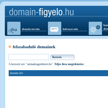
beje
dom
domain neveim
kulcsszavaim
felszabaduló domainek
A keresett szó: "azimadsagemberei.hu".
Teljes lista megtekintése
domain név