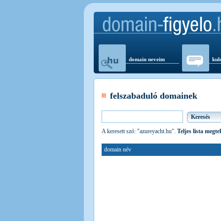
domain neveim
kul
felszabaduló domainek
A keresett szó: "azureyacht.hu".
Teljes lista megte
domain név