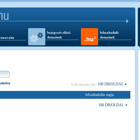
bejegyzés előtti
felszabaduló
domainek
domainek
csszavaim
kintése
100 DB/OLDAL
0 db domain név
felszabadulás napja
100 DB/OLDAL