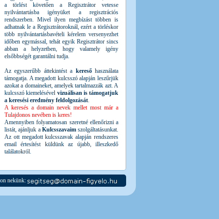
a törlést követően a Regisztrátor vetesse
nyilvántartásba igényüket a regisztrációs
rendszerben. Mivel ilyen megbízást többen is
adhatnak le a Regisztrátoroknál, ezért a törléskor
több nyilvántartásbavételi kérelem versenyezhet
időben egymással, tehát egyik Regisztrátor sincs
abban a helyzetben, hogy valamely igény
elsőbbségét garantálni tudja.
Az egyszerűbb áttekintést a
kereső
használata
támogatja. A megadott kulcsszó alapján leszűrjük
azokat a domaineket, amelyek tartalmazzák azt. A
kulcsszó kiemelésével
vizuálisan is támogatjuk
a keresési eredmény feldolgozását
.
A keresés a domain nevek mellet most már a
Tulajdonos nevében is keres!
Amennyiben folyamatosan szeretné ellenőrizni a
listát, ajánljuk a
Kulcsszavaim
szolgáltatásunkat.
Az ott megadott kulcsszavak alapján rendszeres
email értesítést küldünk az újabb, illeszkedő
találatokról.
jon nekünk: