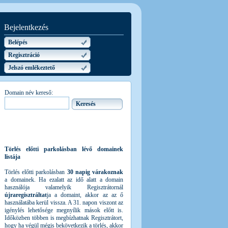
Bejelentkezés
Belépés
Regisztráció
Jelszó emlékeztető
Domain név kereső:
Törlés előtti parkolásban lévő domainek
listája
Törlés előtti parkolásban
30 napig várakoznak
a domainek. Ha ezalatt az idő alatt a domain
használója valamelyik Regisztrátornál
újraregisztráltat
ja a domaint, akkor az az ő
használatába kerül vissza. A 31. napon viszont az
igénylés lehetősége megnyílik mások előtt is.
Időközben többen is megbízhatnak Regisztrátort,
hogy ha végül mégis bekövetkezik a törlés, akkor