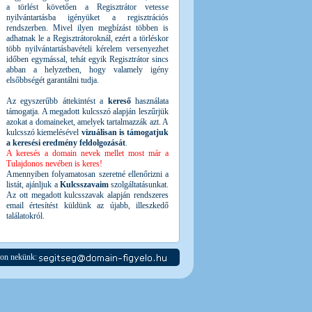
a törlést követően a Regisztrátor vetesse
nyilvántartásba igényüket a regisztrációs
rendszerben. Mivel ilyen megbízást többen is
adhatnak le a Regisztrátoroknál, ezért a törléskor
több nyilvántartásbavételi kérelem versenyezhet
időben egymással, tehát egyik Regisztrátor sincs
abban a helyzetben, hogy valamely igény
elsőbbségét garantálni tudja.
Az egyszerűbb áttekintést a
kereső
használata
támogatja. A megadott kulcsszó alapján leszűrjük
azokat a domaineket, amelyek tartalmazzák azt. A
kulcsszó kiemelésével
vizuálisan is támogatjuk
a keresési eredmény feldolgozását
.
A keresés a domain nevek mellet most már a
Tulajdonos nevében is keres!
Amennyiben folyamatosan szeretné ellenőrizni a
listát, ajánljuk a
Kulcsszavaim
szolgáltatásunkat.
Az ott megadott kulcsszavak alapján rendszeres
email értesítést küldünk az újabb, illeszkedő
találatokról.
jon nekünk: