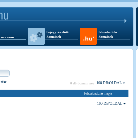
bejegyzés előtti
felszabaduló
domainek
domainek
csszavaim
ntése
100 DB/OLDAL
0 db domain név
felszabadulás napja
100 DB/OLDAL