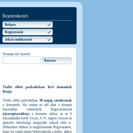
Bejelentkezés
Belépés
Regisztráció
Jelszó emlékeztető
Domain név kereső:
Törlés előtti parkolásban lévő domainek
listája
Törlés előtti parkolásban
30 napig várakoznak
a domainek. Ha ezalatt az idő alatt a domain
használója valamelyik Regisztrátornál
újraregisztráltat
ja a domaint, akkor az az ő
használatába kerül vissza. A 31. napon viszont az
igénylés lehetősége megnyílik mások előtt is.
Időközben többen is megbízhatnak Regisztrátort,
hogy ha végül mégis bekövetkezik a törlés, akkor