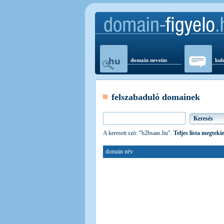
domain neveim
kul
felszabaduló domainek
A keresett szó: "b2bsaas.hu".
Teljes lista megteki
domain név