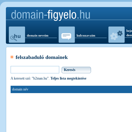
beje
dom
domain neveim
kulcsszavaim
felszabaduló domainek
A keresett szó: "b2man.hu".
Teljes lista megtekintése
domain név