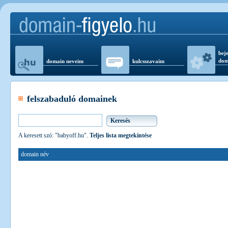
beje
dom
domain neveim
kulcsszavaim
felszabaduló domainek
A keresett szó: "babyoff.hu".
Teljes lista megtekintése
domain név