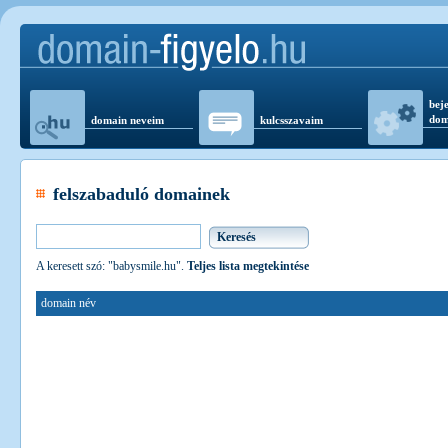
beje
dom
domain neveim
kulcsszavaim
felszabaduló domainek
A keresett szó: "babysmile.hu".
Teljes lista megtekintése
domain név