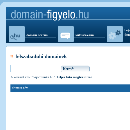
beje
dom
domain neveim
kulcsszavaim
felszabaduló domainek
A keresett szó: "bajormunka.hu".
Teljes lista megtekintése
domain név