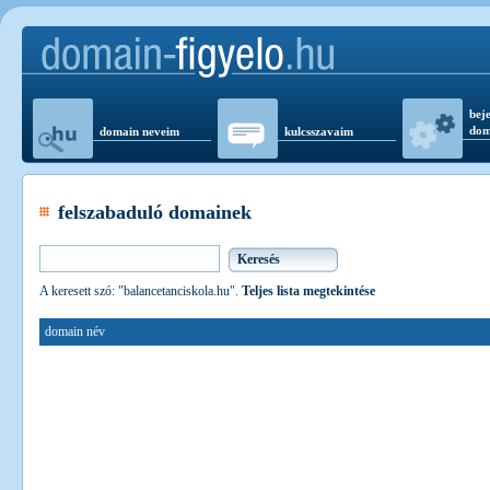
beje
dom
domain neveim
kulcsszavaim
felszabaduló domainek
A keresett szó: "balancetanciskola.hu".
Teljes lista megtekintése
domain név