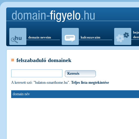
beje
dom
domain neveim
kulcsszavaim
felszabaduló domainek
A keresett szó: "balaton-smarthome.hu".
Teljes lista megtekintése
domain név