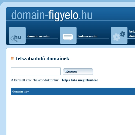
beje
dom
domain neveim
kulcsszavaim
felszabaduló domainek
A keresett szó: "balatondoktor.hu".
Teljes lista megtekintése
domain név